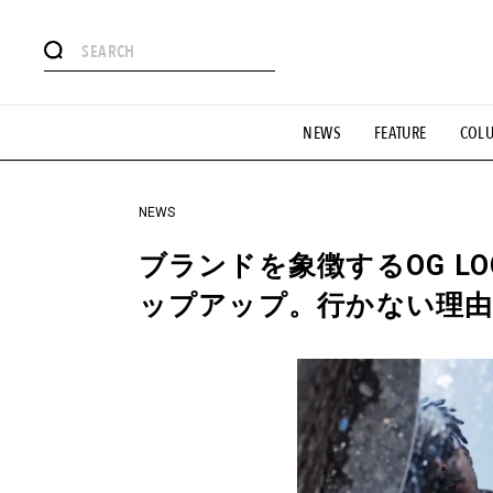
#注目のタグ
NEWS
FEATURE
COL
#SHOPPING ADDICT
#憧れの逸品
#ESSENTIAL DESIG
#GH 銘品の所以
#フイナムのYouTube
#Commune H
#SPORTS
#HANDSOME HANDBOOK
NEWS
ブランドを象徴するOG L
ップアップ。行かない理