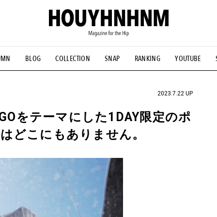
UMN
BLOG
COLLECTION
SNAP
RANKING
YOUTUBE
NS
#古着サミット
#NEW VINTAGE
#マイナーグッド図鑑
#FOCUS IT
#AH.H
#ととけん
#FASHION
#MUSIC
#M
2023.7.22 UP
OGOをテーマにした1DAY限定のポ
由はどこにもありません。