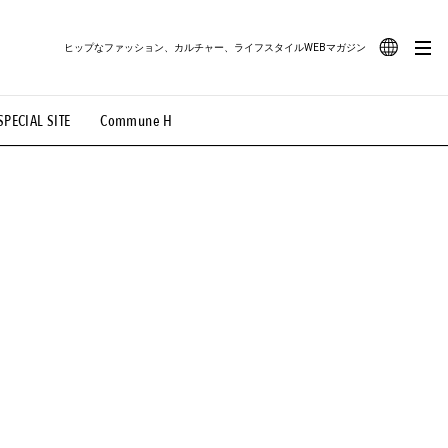
ヒップなファッション、カルチャー、ライフスタイルWEBマガジン
JA
SPECIAL SITE
Commune H
#路地裏てぃーん。
#MONTHLY JOURNAL
EN
OVIE
#LIFESTYLE
#SNEAKER
#OUTDOOR