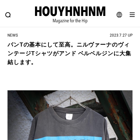
NEWS
FEATURE
BLOG
SNAP
Commune H
ヒップなファッション、カルチャー、ライフスタイルWEBマガジン
JA
NEWS
2023.7.27 UP
EN
バンTの基本にして至高。ニルヴァーナのヴィ
ンテージTシャツがアンド ベルベルジンに大集
#注目のタグ
結します。
#SHOPPING ADDICT
#憧れの逸品
#ESSENTIAL DESIGNS
#古着サミット
#NEW VINTAGE
#マイナーグッド図鑑
#路地裏てぃーん。
#MONTHLY JOURNAL
#GH 銘品の所以
#フイナムのYouTube
#Commune H
#FOCUS IT
#AH.H
#ととけん
#FASHION
#MUSIC
#MOVIE