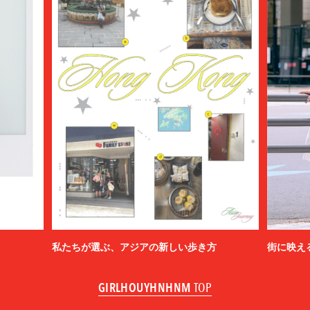
私たちが選ぶ、アジアの新しい歩き方
街に映え
GIRLHOUYHNHNM
TOP