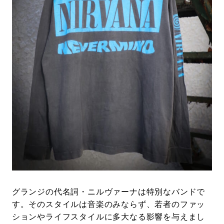
#LIFESTYLE
#SNEAKER
#OUTDOOR
#SPORTS
#HANDSOME HANDBOOK
グランジの代名詞・ニルヴァーナは特別なバンドで
す。そのスタイルは音楽のみならず、若者のファッ
ションやライフスタイルに多大なる影響を与えまし