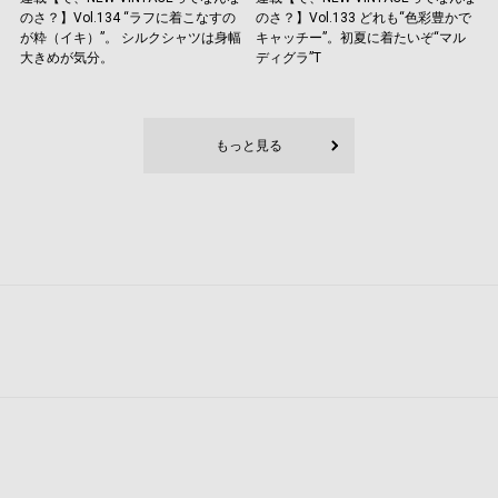
のさ？】Vol.134 “ラフに着こなすの
のさ？】Vol.133 どれも“色彩豊かで
が粋（イキ）”。 シルクシャツは身幅
キャッチー”。初夏に着たいぞ“マル
大きめが気分。
ディグラ”T
もっと見る