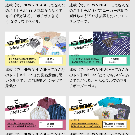
連載【で、NEW VINTAGEってなんな
連載【で、NEW VINTAGEってなんな
のさ？】Vol.138 人気にならなくて
のさ？】Vol.137 “スニーカー感覚で
もイイ気がする。 “ボチボチきそ
履けちゃう!?” いま挑戦したいウエス
う”なクラウドベイル。
タンブーツ。
連載【で、NEW VINTAGEってなんな
連載【で、NEW VINTAGEってなんな
のさ？】Vol.136 まだ見ぬ景色に思
のさ？】Vol.135 “どうでもいい”をあ
いを馳せて。 ご当地モノTシャツで
えてこだわる。そんなラルフのマル
旅気分。
チボーダーポロ。
連載【で、NEW VINTAGEってなんな
連載【で、NEW VINTAGEってなんな