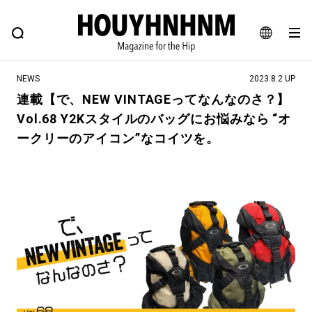
NEWS
FEATURE
BLOG
SNAP
Commune H
ヒップなファッション、カルチャー、ライフスタイルWEBマガジン
JA
NEWS
2023.8.2 UP
EN
連載【で、NEW VINTAGEってなんなのさ？】
Vol.68 Y2Kスタイルのバッグにお悩みなら “オ
#注目のタグ
ークリーのアイコン”なコイツを。
#SHOPPING ADDICT
#憧れの逸品
#ESSENTIAL DESIGNS
#古着サミット
#NEW VINTAGE
#マイナーグッド図鑑
#路地裏てぃーん。
#MONTHLY JOURNAL
#GH 銘品の所以
#フイナムのYouTube
#Commune H
#FOCUS IT
#AH.H
#ととけん
#FASHION
#MUSIC
#MOVIE