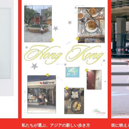
私たちが選ぶ、アジアの新しい歩き方
街に映え