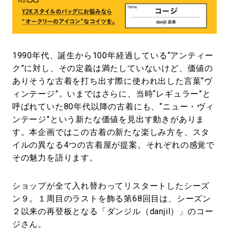
#LIFESTYLE
#SNEAKER
#OUTDOOR
#SPORTS
#HANDSOME HANDBOOK
1990年代、誕生から100年経過している“アンティー
ク”に対し、その定義は満たしていないけど、価値の
ありそうな古着を打ち出す際に使われ出した言葉“ヴ
ィンテージ”。いまではさらに、当時“レギュラー”と
呼ばれていた80年代以降の古着にも、“ニュー・ヴィ
ンテージ”という新たな価値を見出す動きがありま
す。本企画ではこの古着の新たな楽しみ方を、スタ
イルの異なる4つの古着屋が提案。それぞれの感覚で
その魅力を語ります。
ショップが全て入れ替わってリスタートしたシーズ
ン９。１周目のラストを飾る第68回目は、シーズン
２以来の再登板となる「ダンジル（danjil）」のコー
ジさん。