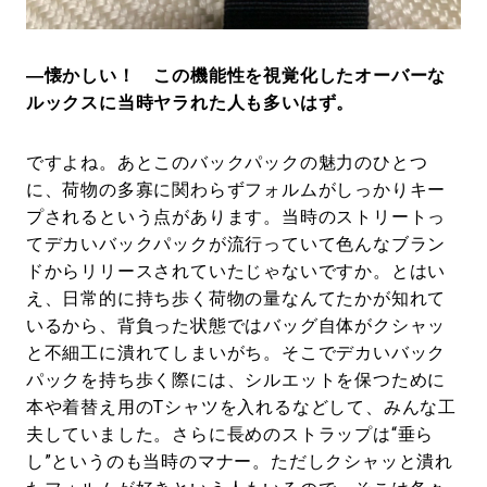
―懐かしい！ この機能性を視覚化したオーバーな
ルックスに当時ヤラれた人も多いはず。
ですよね。あとこのバックパックの魅力のひとつ
に、荷物の多寡に関わらずフォルムがしっかりキー
プされるという点があります。当時のストリートっ
てデカいバックパックが流行っていて色んなブラン
ドからリリースされていたじゃないですか。とはい
え、日常的に持ち歩く荷物の量なんてたかが知れて
いるから、背負った状態ではバッグ自体がクシャッ
と不細工に潰れてしまいがち。そこでデカいバック
パックを持ち歩く際には、シルエットを保つために
本や着替え用のTシャツを入れるなどして、みんな工
夫していました。さらに長めのストラップは“垂ら
し”というのも当時のマナー。ただしクシャッと潰れ