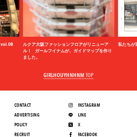
ol.08
ルクア大阪ファッションフロアがリニューア
私たちが
ル！ ガールフイナムが、ガイドマップを作り
ました。
GIRLHOUYHNHNM
TOP
CONTACT
INSTAGRAM
ADVERTISING
LINE
POLICY
X
RECRUIT
FACEBOOK