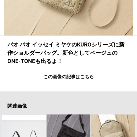
#LIFESTYLE
#SNEAKER
#OUTDOOR
#SPORTS
#HANDSOME HANDBOOK
バオ バオ イッセイ ミヤケのKUROシリーズに新
作ショルダーバッグ。新色としてベージュの
ONE-TONEも出るよ！
この画像の記事はこちら
関連画像