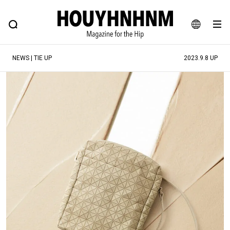
NEWS
FEATURE
BLOG
SNAP
Commune H
ヒップなファッション、カルチャー、ライフスタイルWEBマガジン
JA
NEWS | TIE UP
2023.9.8 UP
EN
#注目のタグ
#SHOPPING ADDICT
#憧れの逸品
#ESSENTIAL DESIGNS
#古着サミット
#NEW VINTAGE
#マイナーグッド図鑑
#路地裏てぃーん。
#MONTHLY JOURNAL
#GH 銘品の所以
#フイナムのYouTube
#Commune H
#FOCUS IT
#AH.H
#ととけん
#FASHION
#MUSIC
#MOVIE