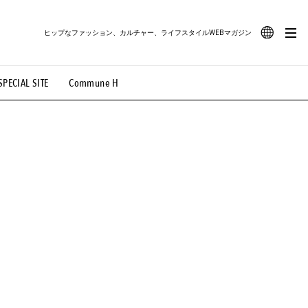
ヒップなファッション、カルチャー、ライフスタイルWEBマガジン
JA
SPECIAL SITE
Commune H
#路地裏てぃーん。
#MONTHLY JOURNAL
EN
OVIE
#LIFESTYLE
#SNEAKER
#OUTDOOR