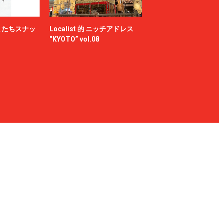
またちスナッ
Localist 的 ニッチアドレス
“KYOTO” vol.08