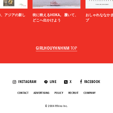
ぶ、アジアの新し
街に映えるHOKA。 履いて、
おしゃれななか
どこへ出かけよう
プ
GIRLHOUYHNHNM
TOP
INSTAGRAM
LINE
X
FACEBOOK
CONTACT
ADVERTISING
POLICY
RECRUIT
COMPANY
©️ 2004 Rhino Inc.