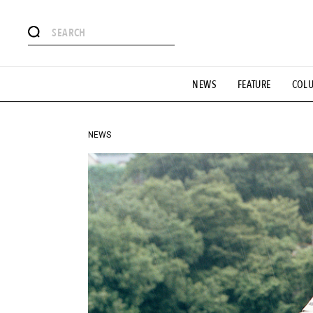
#注目のタグ
NEWS
FEATURE
COL
#SHOPPING ADDICT
#憧れの逸品
#ESSENTIAL DESIG
#GH 銘品の所以
#フイナムのYouTube
#Commune H
#SPORTS
#HANDSOME HANDBOOK
NEWS