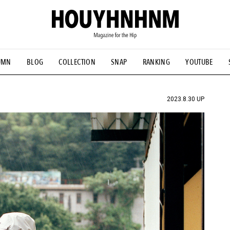
UMN
BLOG
COLLECTION
SNAP
RANKING
YOUTUBE
NS
#古着サミット
#NEW VINTAGE
#マイナーグッド図鑑
#FOCUS IT
#AH.H
#ととけん
#FASHION
#MUSIC
#M
2023.8.30 UP