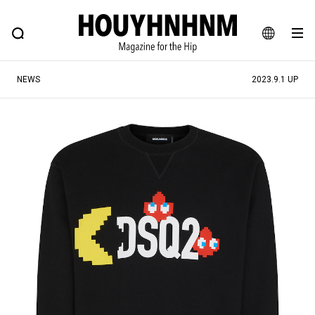
NEWS
FEATURE
BLOG
SNAP
Commune H
ヒップなファッション、カルチャー、ライフスタイルWEBマガジン
JA
NEWS
2023.9.1 UP
EN
#注目のタグ
#SHOPPING ADDICT
#憧れの逸品
#ESSENTIAL DESIGNS
#古着サミット
#NEW VINTAGE
#マイナーグッド図鑑
#路地裏てぃーん。
#MONTHLY JOURNAL
#GH 銘品の所以
#フイナムのYouTube
#Commune H
#FOCUS IT
#AH.H
#ととけん
#FASHION
#MUSIC
#MOVIE