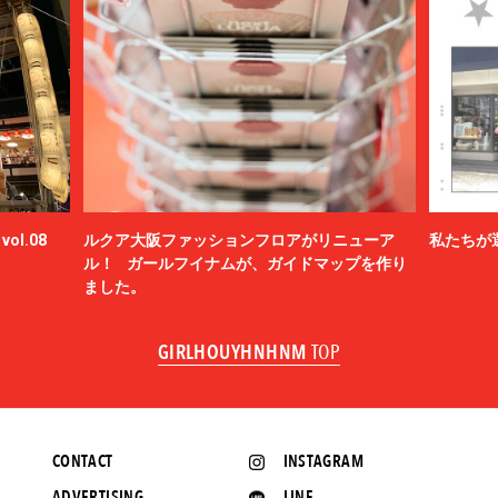
ol.08
ルクア大阪ファッションフロアがリニューア
私たちが
ル！ ガールフイナムが、ガイドマップを作り
ました。
GIRLHOUYHNHNM
TOP
CONTACT
INSTAGRAM
ADVERTISING
LINE