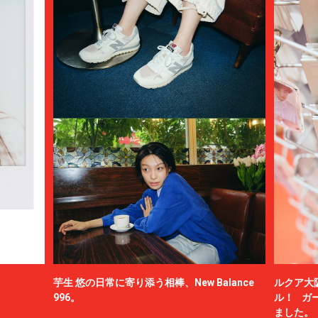
芋生 悠の日常に寄り添う相棒、New Balance
ルクア大
996。
ル！ ガ
ました。