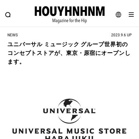
NEWS
FEATURE
BLOG
SNAP
Commune H
ヒップなファッション、カルチャー、ライフスタイルWEBマガジン
JA
NEWS
2023.9.6 UP
EN
ユニバーサル ミュージック グループ世界初の
コンセプトストアが、東京・原宿にオープンし
#注目のタグ
ます。
#SHOPPING ADDICT
#憧れの逸品
#MONTHLY JOURNAL
#ESSENTIAL DESIGNS
#NEW VINTAGE
#古着サミット
#マイナーグッド図鑑
#フイナムのYouTube
#Commune H
#FOCUS IT
#AH.H
#ととけん
#FASHION
#MUSIC
#MOVIE
#LIFESTYLE
#SNEAKER
#OUTDOOR