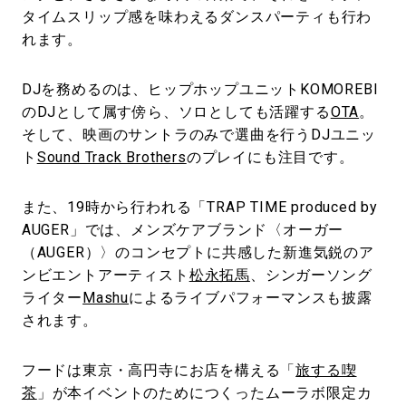
タイムスリップ感を味わえるダンスパーティも行わ
れます。
DJを務めるのは、ヒップホップユニットKOMOREBI
のDJとして属す傍ら、ソロとしても活躍する
OTA
。
そして、映画のサントラのみで選曲を行うDJユニッ
ト
Sound Track Brothers
のプレイにも注目です。
また、19時から行われる「TRAP TIME produced by
AUGER」では、メンズケアブランド〈オーガー
（AUGER）〉のコンセプトに共感した新進気鋭のア
ンビエントアーティスト
松永拓馬
、シンガーソング
ライター
Mashu
によるライブパフォーマンスも披露
されます。
フードは東京・高円寺にお店を構える「
旅する喫
茶
」が本イベントのためにつくったムーラボ限定カ