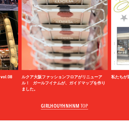
ol.08
ルクア大阪ファッションフロアがリニューア
私たちが
ル！ ガールフイナムが、ガイドマップを作り
ました。
GIRLHOUYHNHNM
TOP