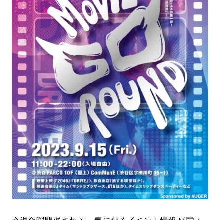
#LIFESTYLE
#SNEAKER
#OUTDOOR
#SPORTS
#HANDSOME HANDBOOK