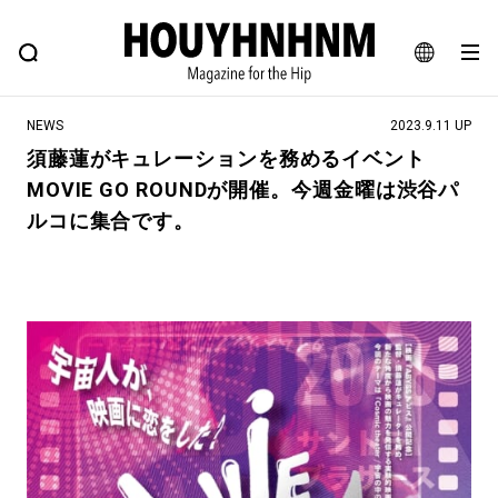
NEWS
FEATURE
BLOG
SNAP
Commune H
ヒップなファッション、カルチャー、ライフスタイルWEBマガジン
JA
NEWS
2023.9.11 UP
EN
須藤蓮がキュレーションを務めるイベント
MOVIE GO ROUNDが開催。今週金曜は渋谷パ
#注目のタグ
ルコに集合です。
#SHOPPING ADDICT
#憧れの逸品
#ESSENTIAL DESIGNS
#古着サミット
#NEW VINTAGE
#マイナーグッド図鑑
#路地裏てぃーん。
#MONTHLY JOURNAL
#GH 銘品の所以
#フイナムのYouTube
#Commune H
#FOCUS IT
#AH.H
#ととけん
#FASHION
#MUSIC
#MOVIE