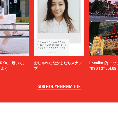
OKA。 履いて、
おしゃれななかまたちスナッ
Localist 的 
けよう
プ
“KYOTO” vol.08
GIRLHOUYHNHNM
TOP