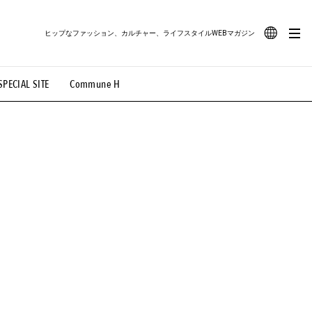
ヒップなファッション、カルチャー、ライフスタイルWEBマガジン
JA
SPECIAL SITE
Commune H
#路地裏てぃーん。
#MONTHLY JOURNAL
EN
OVIE
#LIFESTYLE
#SNEAKER
#OUTDOOR