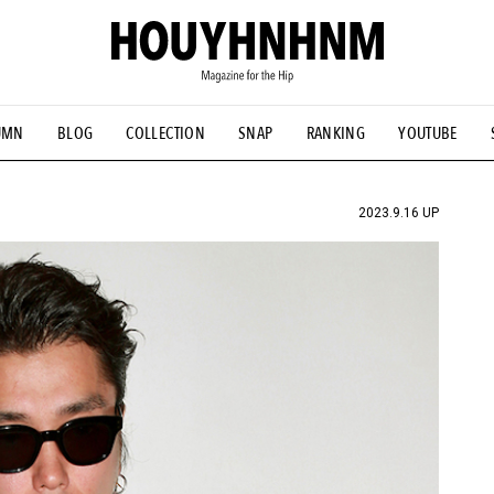
UMN
BLOG
COLLECTION
SNAP
RANKING
YOUTUBE
NS
#古着サミット
#NEW VINTAGE
#マイナーグッド図鑑
#FOCUS IT
#AH.H
#ととけん
#FASHION
#MUSIC
#M
2023.9.16 UP