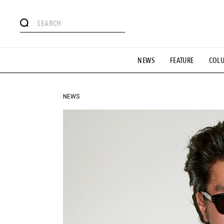
#注目のタグ
NEWS
FEATURE
COL
#SHOPPING ADDICT
#憧れの逸品
#ESSENTIAL DESIG
#GH 銘品の所以
#フイナムのYouTube
#Commune H
#SPORTS
#HANDSOME HANDBOOK
NEWS