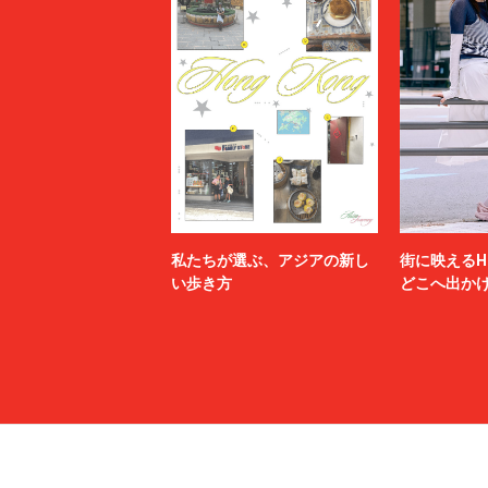
私たちが選ぶ、アジアの新し
街に映えるH
い歩き方
どこへ出か