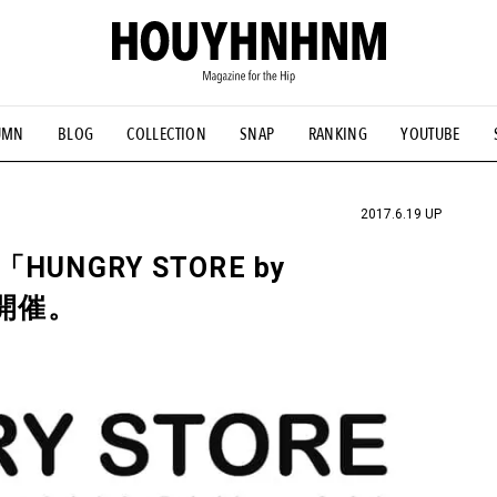
UMN
BLOG
COLLECTION
SNAP
RANKING
YOUTUBE
NS
#古着サミット
#NEW VINTAGE
#マイナーグッド図鑑
#FOCUS IT
#AH.H
#ととけん
#FASHION
#MUSIC
#M
2017.6.19 UP
NGRY STORE by
が開催。