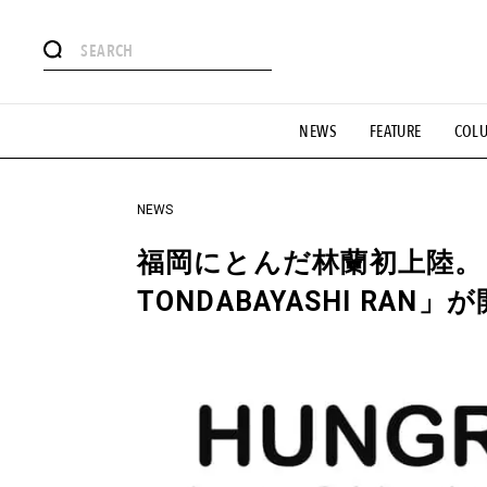
#注目のタグ
NEWS
FEATURE
COL
#SHOPPING ADDICT
#憧れの逸品
#ESSENTIAL DESIG
#GH 銘品の所以
#フイナムのYouTube
#Commune H
#SPORTS
#HANDSOME HANDBOOK
NEWS
福岡にとんだ林蘭初上陸。「HU
TONDABAYASHI RAN」