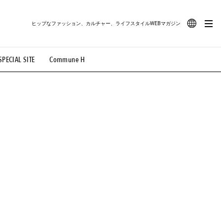
ヒップなファッション、カルチャー、ライフスタイルWEBマガジン
JA
SPECIAL SITE
Commune H
#路地裏てぃーん。
#MONTHLY JOURNAL
EN
OVIE
#LIFESTYLE
#SNEAKER
#OUTDOOR