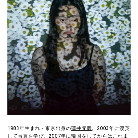
#LIFESTYLE
#SNEAKER
#OUTDOOR
#SPORTS
#HANDSOME HANDBOOK
1983年生まれ・東京出身の
蓮井元彦
。2003年に渡英
して写真を学び、2007年に帰国をしてからはこれま