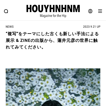
NEWS
FEATURE
BLOG
SNAP
Commune H
ヒップなファッション、カルチャー、ライフスタイルWEBマガジン
JA
NEWS
2023.9.21 UP
EN
“複写”をテーマにした古くも新しい手法による
展示 & ZINEの出版から、蓮井元彦の世界に触
#注目のタグ
れてみてください。
#SHOPPING ADDICT
#憧れの逸品
#ESSENTIAL DESIGNS
#古着サミット
#NEW VINTAGE
#マイナーグッド図鑑
#路地裏てぃーん。
#MONTHLY JOURNAL
#GH 銘品の所以
#フイナムのYouTube
#Commune H
#FOCUS IT
#AH.H
#ととけん
#FASHION
#MUSIC
#MOVIE