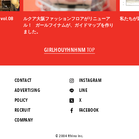
ol.08
ルクア大阪ファッションフロアがリニューア
私たちが
ル！ ガールフイナムが、ガイドマップを作り
ました。
GIRLHOUYHNHNM
TOP
CONTACT
INSTAGRAM
ADVERTISING
LINE
POLICY
X
RECRUIT
FACEBOOK
COMPANY
©️ 2004 Rhino Inc.