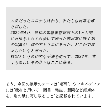
大変だったコロナも終わり、私たちは日常を取
り戻した。
2020年4月、最初の緊急事態宣言下の1ヶ月間
に近所をふらふら歩いて撮った非日常に咲く花
の写真が、僕のアトリエにあった。どこかで展
示したいなと思った。
複写という原始的な手法を使って、2023年、古
くも新しいその花々はここに蘇る。
そう、今回の展示のテーマは“複写”。ウィキペディア
には“機材と用いて、図書、雑誌、新聞など紙媒体
を、別の紙に写し取ること”と記載されています。