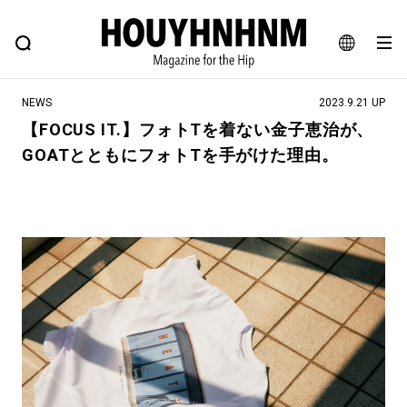
NEWS
FEATURE
BLOG
SNAP
Commune H
ヒップなファッション、カルチャー、ライフスタイルWEBマガジン
JA
NEWS
2023.9.21 UP
EN
【FOCUS IT.】フォトTを着ない金子恵治が、
GOATとともにフォトTを手がけた理由。
#注目のタグ
#SHOPPING ADDICT
#憧れの逸品
#ESSENTIAL DESIGNS
#古着サミット
#NEW VINTAGE
#マイナーグッド図鑑
#路地裏てぃーん。
#MONTHLY JOURNAL
#GH 銘品の所以
#フイナムのYouTube
#Commune H
#FOCUS IT
#AH.H
#ととけん
#FASHION
#MUSIC
#MOVIE