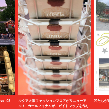
ol.08
ルクア大阪ファッションフロアがリニューア
私たちが
ル！ ガールフイナムが、ガイドマップを作り