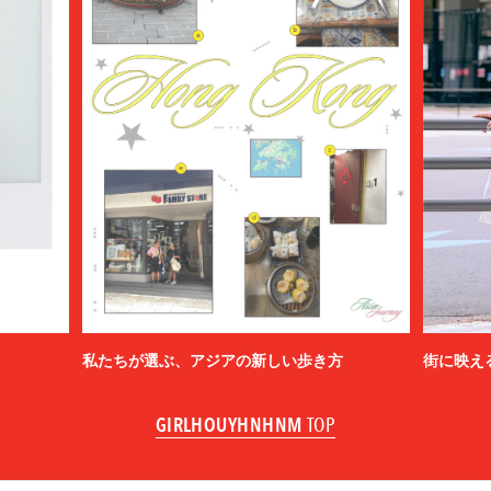
私たちが選ぶ、アジアの新しい歩き方
街に映え
GIRLHOUYHNHNM
TOP