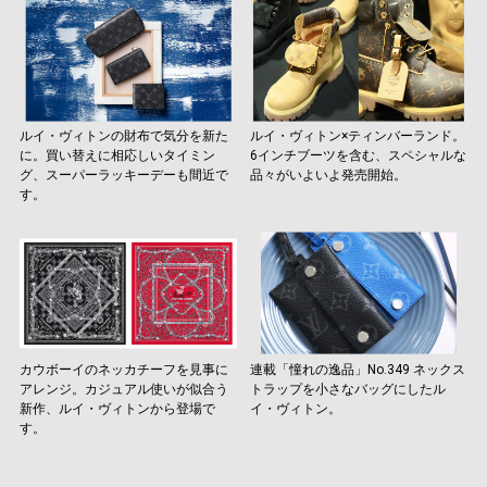
ルイ・ヴィトンの財布で気分を新た
ルイ・ヴィトン×ティンバーランド。
に。買い替えに相応しいタイミン
6インチブーツを含む、スペシャルな
グ、スーパーラッキーデーも間近で
品々がいよいよ発売開始。
す。
カウボーイのネッカチーフを見事に
連載「憧れの逸品」No.349 ネックス
アレンジ。カジュアル使いが似合う
トラップを小さなバッグにしたル
新作、ルイ・ヴィトンから登場で
イ・ヴィトン。
す。