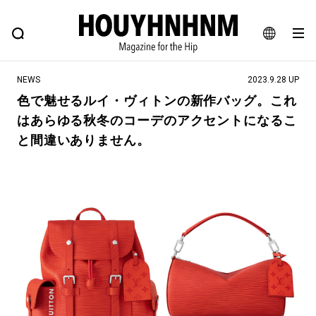
NEWS
FEATURE
BLOG
SNAP
Commune H
ヒップなファッション、カルチャー、ライフスタイルWEBマガジン
JA
NEWS
2023.9.28 UP
EN
色で魅せるルイ・ヴィトンの新作バッグ。これ
はあらゆる秋冬のコーデのアクセントになるこ
#注目のタグ
と間違いありません。
#SHOPPING ADDICT
#憧れの逸品
#ESSENTIAL DESIGNS
#古着サミット
#NEW VINTAGE
#マイナーグッド図鑑
#路地裏てぃーん。
#MONTHLY JOURNAL
#GH 銘品の所以
#フイナムのYouTube
#Commune H
#FOCUS IT
#AH.H
#ととけん
#FASHION
#MUSIC
#MOVIE