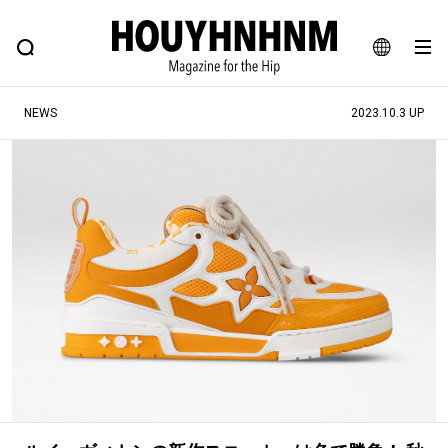
NEWS
FEATURE
BLOG
SNAP
Commune H
ヒップなファッション、カルチャー、ライフスタイルWEBマガジン
JA
NEWS
2023.10.3 UP
EN
#注目のタグ
#SHOPPING ADDICT
#憧れの逸品
#ESSENTIAL DESIGNS
#古着サミット
#NEW VINTAGE
#マイナーグッド図鑑
#路地裏てぃーん。
#MONTHLY JOURNAL
#GH 銘品の所以
#フイナムのYouTube
#Commune H
#FOCUS IT
#AH.H
#ととけん
#FASHION
#MUSIC
#MOVIE