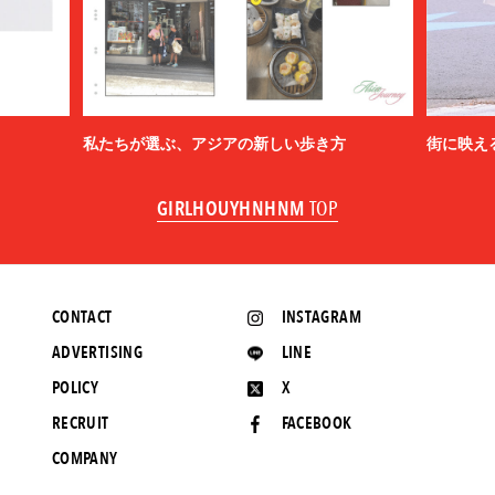
私たちが選ぶ、アジアの新しい歩き方
街に映え
GIRLHOUYHNHNM
TOP
CONTACT
INSTAGRAM
ADVERTISING
LINE
POLICY
X
RECRUIT
FACEBOOK
COMPANY