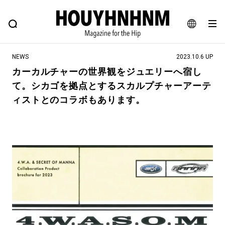
NEWS
FEATURE
BLOG
SNAP
Commune H
ヒップなファッション、カルチャー、ライフスタイルWEBマガジン
JA
NEWS
2023.10.6 UP
EN
カーカルチャーの世界観をジュエリーへ宿し
て。シカゴを拠点とするスカルプチャーアーテ
#注目のタグ
ィストとのコラボもあります。
#SHOPPING ADDICT
#憧れの逸品
#ESSENTIAL DESIGNS
#古着サミット
#NEW VINTAGE
#マイナーグッド図鑑
#路地裏てぃーん。
#MONTHLY JOURNAL
#GH 銘品の所以
#フイナムのYouTube
#Commune H
#FOCUS IT
#AH.H
#ととけん
#FASHION
#MUSIC
#MOVIE