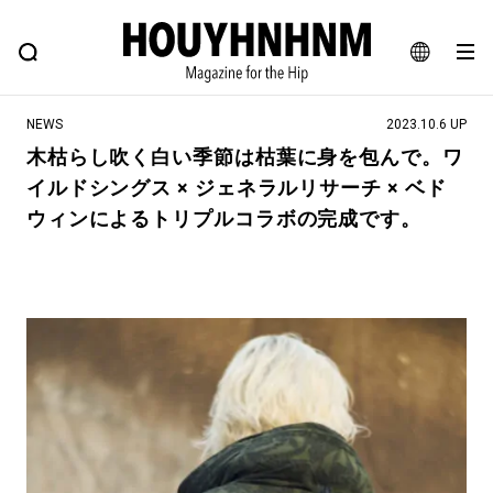
NEWS
FEATURE
BLOG
SNAP
Commune H
ヒップなファッション、カルチャー、ライフスタイルWEBマガジン
JA
NEWS
2023.10.6 UP
EN
木枯らし吹く白い季節は枯葉に身を包んで。ワ
イルドシングス × ジェネラルリサーチ × ベド
#注目のタグ
ウィンによるトリプルコラボの完成です。
#SHOPPING ADDICT
#憧れの逸品
#ESSENTIAL DESIGNS
#古着サミット
#NEW VINTAGE
#マイナーグッド図鑑
#路地裏てぃーん。
#MONTHLY JOURNAL
#GH 銘品の所以
#フイナムのYouTube
#Commune H
#FOCUS IT
#AH.H
#ととけん
#FASHION
#MUSIC
#MOVIE