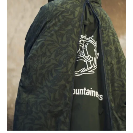
#LIFESTYLE
#SNEAKER
#OUTDOOR
#SPORTS
#HANDSOME HANDBOOK