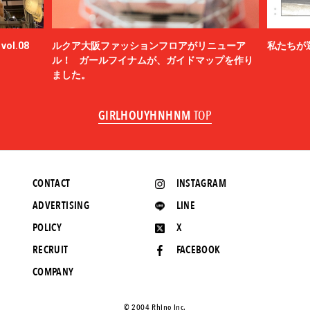
ol.08
ルクア大阪ファッションフロアがリニューア
私たちが
ル！ ガールフイナムが、ガイドマップを作り
ました。
GIRLHOUYHNHNM
TOP
CONTACT
INSTAGRAM
ADVERTISING
LINE
POLICY
X
RECRUIT
FACEBOOK
COMPANY
©️ 2004 Rhino Inc.