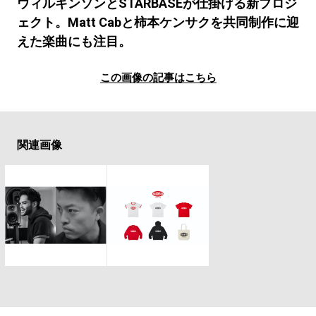
#LIFESTYLE
#SNEAKER
#OUTDOOR
ウィルキンソンとSTARBASEが仕掛ける新プロジ
ェクト。Matt Cabと柿本ケンサクを共同制作に迎
#SPORTS
#HANDSOME HANDBOOK
えた楽曲にも注目。
この画像の記事はこちら
関連画像