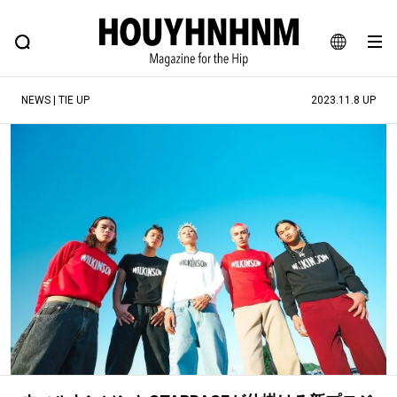
NEWS
FEATURE
BLOG
SNAP
Commune H
ヒップなファッション、カルチャー、ライフスタイルWEBマガジン
JA
NEWS | TIE UP
2023.11.8 UP
EN
#注目のタグ
#SHOPPING ADDICT
#憧れの逸品
#ESSENTIAL DESIGNS
#古着サミット
#NEW VINTAGE
#マイナーグッド図鑑
#路地裏てぃーん。
#MONTHLY JOURNAL
#GH 銘品の所以
#フイナムのYouTube
#Commune H
#FOCUS IT
#AH.H
#ととけん
#FASHION
#MUSIC
#MOVIE