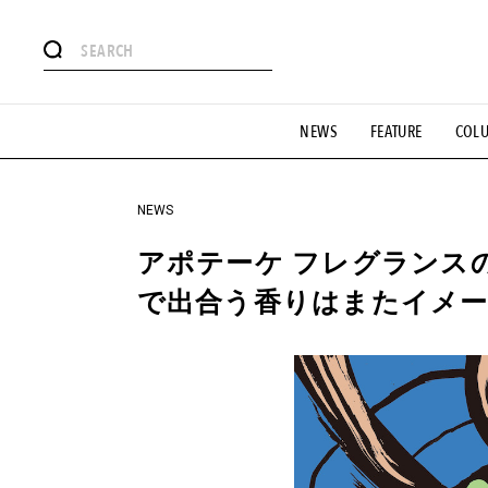
#注目のタグ
NEWS
FEATURE
COL
#SHOPPING ADDICT
#憧れの逸品
#ESSENTIAL DESIG
#GH 銘品の所以
#フイナムのYouTube
#Commune H
#SPORTS
#HANDSOME HANDBOOK
NEWS
アポテーケ フレグランス
で出合う香りはまたイメ