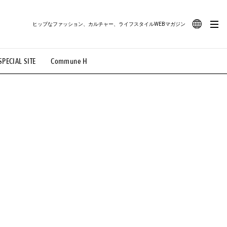
ヒップなファッション、カルチャー、ライフスタイルWEBマガジン
JA
SPECIAL SITE
Commune H
#路地裏てぃーん。
#MONTHLY JOURNAL
EN
OVIE
#LIFESTYLE
#SNEAKER
#OUTDOOR