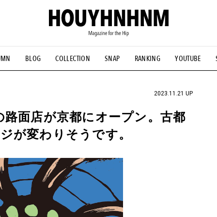
UMN
BLOG
COLLECTION
SNAP
RANKING
YOUTUBE
NS
#古着サミット
#NEW VINTAGE
#マイナーグッド図鑑
#FOCUS IT
#AH.H
#ととけん
#FASHION
#MUSIC
#M
2023.11.21 UP
の路面店が京都にオープン。古都
ージが変わりそうです。