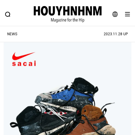
NEWS
FEATURE
BLOG
SNAP
Commune H
ヒップなファッション、カルチャー、ライフスタイルWEBマガジン
JA
NEWS
2023.11.28 UP
EN
#注目のタグ
#SHOPPING ADDICT
#憧れの逸品
#ESSENTIAL DESIGNS
#古着サミット
#NEW VINTAGE
#マイナーグッド図鑑
#路地裏てぃーん。
#MONTHLY JOURNAL
#GH 銘品の所以
#フイナムのYouTube
#Commune H
#FOCUS IT
#AH.H
#ととけん
#FASHION
#MUSIC
#MOVIE