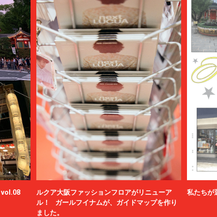
ol.08
ルクア大阪ファッションフロアがリニューア
私たちが
ル！ ガールフイナムが、ガイドマップを作り
ました。