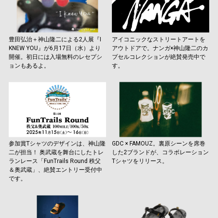
豊田弘治＋神山隆二による2人展『I
アイコニックなストリートアートを
KNEW YOU』が6月17日（水）より
アウトドアで。ナンガ×神山隆二のカ
開催。初日には入場無料のレセプシ
プセルコレクションが絶賛発売中で
ョンもあるよ。
す。
参加賞Tシャツのデザインは、神山隆
GDC × FAMOUZ。裏原シーンを席巻
二が担当！ 奥武蔵を舞台にしたトレ
した2ブランドが、コラボレーション
ランレース「FunTrails Round 秩父
Tシャツをリリース。
＆奥武蔵」、絶賛エントリー受付中
です。