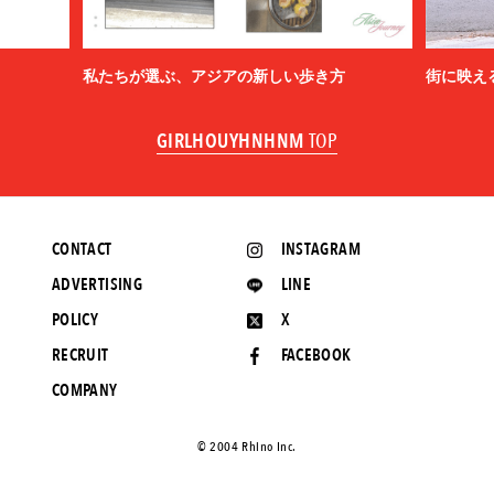
私たちが選ぶ、アジアの新しい歩き方
街に映え
GIRLHOUYHNHNM
TOP
CONTACT
INSTAGRAM
ADVERTISING
LINE
POLICY
X
RECRUIT
FACEBOOK
COMPANY
©️ 2004 Rhino Inc.