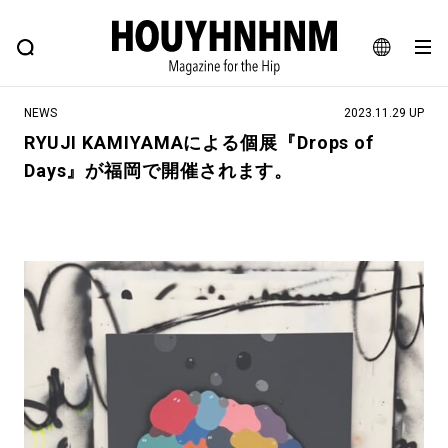
NEWS
FEATURE
BLOG
SNAP
Commune H
ヒップなファッション、カルチャー、ライフスタイルWEBマガジン
JA
NEWS
2023.11.29 UP
EN
RYUJI KAMIYAMAによる個展『Drops of
Days』が福岡で開催されます。
#注目のタグ
#SHOPPING ADDICT
#憧れの逸品
#ESSENTIAL DESIGNS
#古着サミット
#NEW VINTAGE
#マイナーグッド図鑑
#路地裏てぃーん。
#MONTHLY JOURNAL
#GH 銘品の所以
#フイナムのYouTube
#Commune H
#FOCUS IT
#AH.H
#ととけん
#FASHION
#MUSIC
#MOVIE