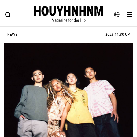
NEWS
FEATURE
BLOG
SNAP
Commune H
ヒップなファッション、カルチャー、ライフスタイルWEBマガジン
JA
NEWS
2023.11.30 UP
EN
#注目のタグ
#SHOPPING ADDICT
#憧れの逸品
#ESSENTIAL DESIGNS
#古着サミット
#NEW VINTAGE
#マイナーグッド図鑑
#路地裏てぃーん。
#MONTHLY JOURNAL
#GH 銘品の所以
#フイナムのYouTube
#Commune H
#FOCUS IT
#AH.H
#ととけん
#FASHION
#MUSIC
#MOVIE