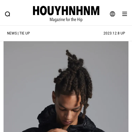
NEWS
FEATURE
BLOG
SNAP
Commune H
ヒップなファッション、カルチャー、ライフスタイルWEBマガジン
JA
NEWS | TIE UP
2023.12.8 UP
EN
#注目のタグ
#SHOPPING ADDICT
#憧れの逸品
#ESSENTIAL DESIGNS
#古着サミット
#NEW VINTAGE
#マイナーグッド図鑑
#路地裏てぃーん。
#MONTHLY JOURNAL
#GH 銘品の所以
#フイナムのYouTube
#Commune H
#FOCUS IT
#AH.H
#ととけん
#FASHION
#MUSIC
#MOVIE