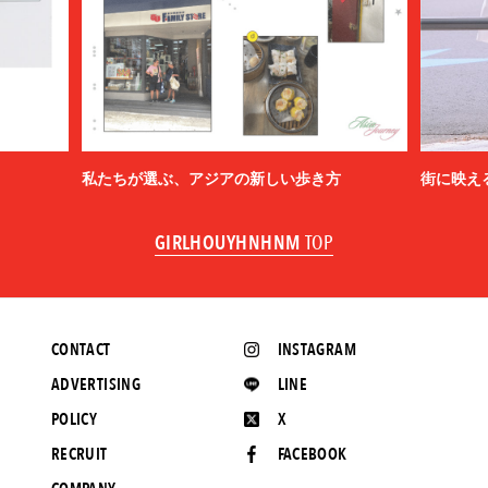
私たちが選ぶ、アジアの新しい歩き方
街に映え
GIRLHOUYHNHNM
TOP
CONTACT
INSTAGRAM
ADVERTISING
LINE
POLICY
X
RECRUIT
FACEBOOK