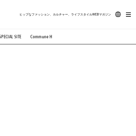
ヒップなファッション、カルチャー、ライフスタイルWEBマガジン
JA
SPECIAL SITE
Commune H
#路地裏てぃーん。
#MONTHLY JOURNAL
EN
OVIE
#LIFESTYLE
#SNEAKER
#OUTDOOR