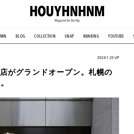
UMN
BLOG
COLLECTION
SNAP
RANKING
YOUTUBE
NS
#古着サミット
#NEW VINTAGE
#マイナーグッド図鑑
#FOCUS IT
#AH.H
#ととけん
#FASHION
#MUSIC
#M
2024.1.25 UP
店がグランドオープン。札幌の
た。