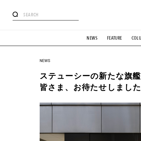
#注目のタグ
NEWS
FEATURE
COL
#SHOPPING ADDICT
#憧れの逸品
#ESSENTIAL DESIG
#GH 銘品の所以
#フイナムのYouTube
#Commune H
#SPORTS
#HANDSOME HANDBOOK
NEWS
ステューシーの新たな旗艦
皆さま、お待たせしまし