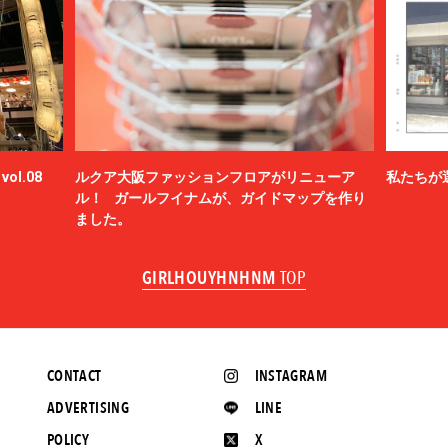
ol.08
ルクア大阪ファッションフロアがリニューア
私たちが
ル！ ガールフイナムが、ガイドマップを作り
ました。
GIRLHOUYHNHNM
TOP
CONTACT
INSTAGRAM
ADVERTISING
LINE
POLICY
X