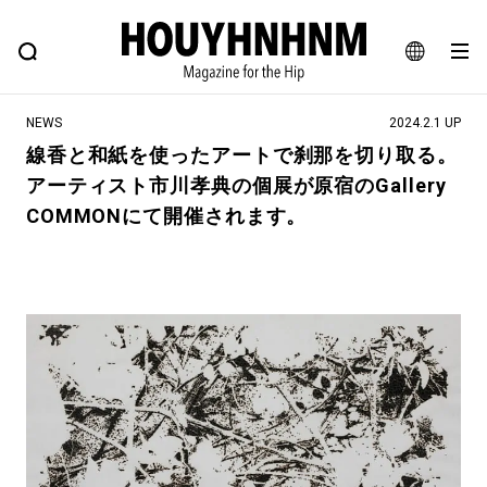
NEWS
FEATURE
BLOG
SNAP
Commune H
ヒップなファッション、カルチャー、ライフスタイルWEBマガジン
JA
NEWS
2024.2.1 UP
EN
線香と和紙を使ったアートで刹那を切り取る。
アーティスト市川孝典の個展が原宿のGallery
#注目のタグ
COMMONにて開催されます。
#SHOPPING ADDICT
#憧れの逸品
#ESSENTIAL DESIGNS
#古着サミット
#NEW VINTAGE
#マイナーグッド図鑑
#路地裏てぃーん。
#MONTHLY JOURNAL
#GH 銘品の所以
#フイナムのYouTube
#Commune H
#FOCUS IT
#AH.H
#ととけん
#FASHION
#MUSIC
#MOVIE