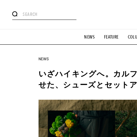
#注目のタグ
NEWS
FEATURE
COL
#SHOPPING ADDICT
#憧れの逸品
#ESSENTIAL DESIG
#GH 銘品の所以
#フイナムのYouTube
#Commune H
#SPORTS
#HANDSOME HANDBOOK
NEWS
いざハイキングへ。カル
せた、シューズとセット