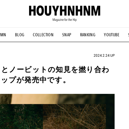
UMN
BLOG
COLLECTION
SNAP
RANKING
YOUTUBE
NS
#古着サミット
#NEW VINTAGE
#マイナーグッド図鑑
#FOCUS IT
#AH.H
#ととけん
#FASHION
#MUSIC
#M
2024.2.24 UP
フとノービットの知見を撚り合わ
アップが発売中です。