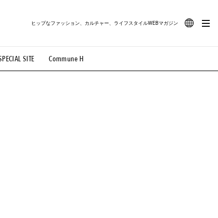
ヒップなファッション、カルチャー、ライフスタイルWEBマガジン
JA
SPECIAL SITE
Commune H
#路地裏てぃーん。
#MONTHLY JOURNAL
EN
OVIE
#LIFESTYLE
#SNEAKER
#OUTDOOR