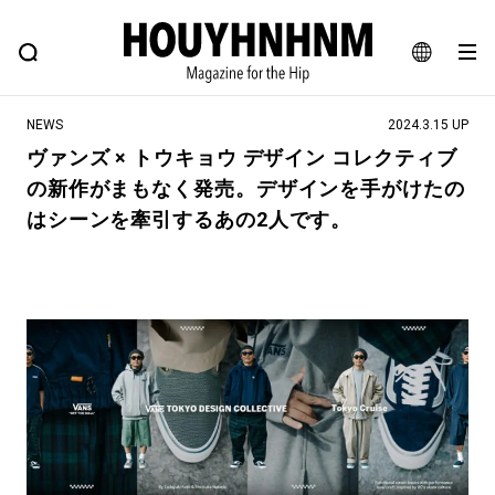
NEWS
FEATURE
BLOG
SNAP
Commune H
ヒップなファッション、カルチャー、ライフスタイルWEBマガジン
JA
NEWS
2024.3.15 UP
EN
ヴァンズ × トウキョウ デザイン コレクティブ
の新作がまもなく発売。デザインを手がけたの
#注目のタグ
はシーンを牽引するあの2人です。
#SHOPPING ADDICT
#憧れの逸品
#ESSENTIAL DESIGNS
#古着サミット
#NEW VINTAGE
#マイナーグッド図鑑
#路地裏てぃーん。
#MONTHLY JOURNAL
#GH 銘品の所以
#フイナムのYouTube
#Commune H
#FOCUS IT
#AH.H
#ととけん
#FASHION
#MUSIC
#MOVIE