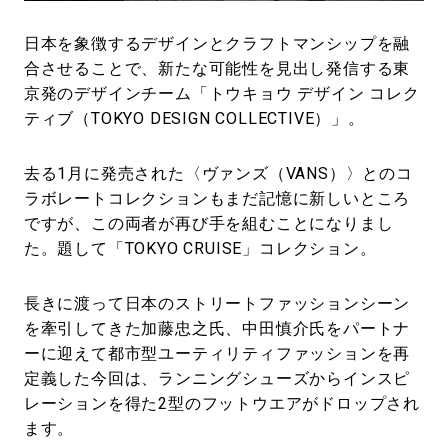
#LIFESTYLE
#SNEAKER
#OUTDOOR
#SPORTS
#HANDSOME HANDBOOK
日本を象徴するデザインとクラフトマンシップを融
合させることで、新たな可能性を見出し発信する東
京発のデザインチーム「トウキョウ デザイン コレク
ティブ（TOKYO DESIGN COLLECTIVE）」。
去る1月に発売された〈ヴァンズ（VANS）〉とのコ
ラボレートコレクションもまだ記憶に新しいところ
ですが、この両者が再び手を組むことになりまし
た。題して「TOKYO CRUISE」コレクション。
長きに渡って日本のストリートファッションシーン
を牽引してきた加藤忠之氏、中田慎介氏をパートナ
ーに迎えて都市型ユーティリティファッションを再
定義した今回は、ランニングシューズからインスピ
レーションを得た2型のフットウエアがドロップされ
ます。