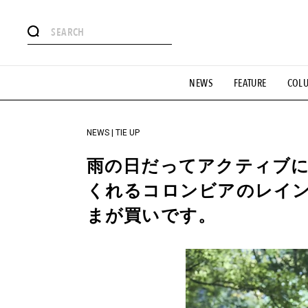
#注目のタグ
NEWS
FEATURE
COL
#SHOPPING ADDICT
#憧れの逸品
#ESSENTIAL DESIG
#GH 銘品の所以
#フイナムのYouTube
#Commune H
#SPORTS
#HANDSOME HANDBOOK
NEWS | TIE UP
雨の日だってアクティブ
くれるコロンビアのレイ
まが買いです。