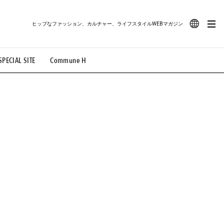
ヒップなファッション、カルチャー、ライフスタイルWEBマガジン
JA
SPECIAL SITE
Commune H
#路地裏てぃーん。
#MONTHLY JOURNAL
EN
OVIE
#LIFESTYLE
#SNEAKER
#OUTDOOR