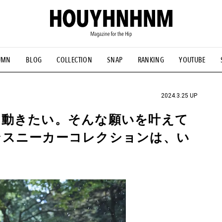
UMN
BLOG
COLLECTION
SNAP
RANKING
YOUTUBE
NS
#古着サミット
#NEW VINTAGE
#マイナーグッド図鑑
#FOCUS IT
#AH.H
#ととけん
#FASHION
#MUSIC
#M
2024.3.25 UP
に動きたい。そんな願いを叶えて
ンスニーカーコレクションは、い