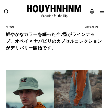
NEWS
FEATURE
BLOG
SNAP
Commune H
ヒップなファッション、カルチャー、ライフスタイルWEBマガジン
JA
NEWS
2024.3.29 UP
EN
鮮やかなカラーを纏った全7型がラインナッ
プ。オベイ × ナパピリのカプセルコレクション
#注目のタグ
がデリバリー開始です。
#SHOPPING ADDICT
#憧れの逸品
#ESSENTIAL DESIGNS
#古着サミット
#NEW VINTAGE
#マイナーグッド図鑑
#路地裏てぃーん。
#MONTHLY JOURNAL
#GH 銘品の所以
#フイナムのYouTube
#Commune H
#FOCUS IT
#AH.H
#ととけん
#FASHION
#MUSIC
#MOVIE