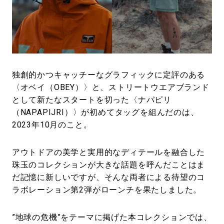
#LIFESTYLE
#SNEAKER
#OUTDOOR
#SPORTS
#HANDSOME HANDBOOK
独創的かつキャッチーなグラフィックに定評のある
〈オベイ（OBEY）〉と、ストリートウエアブランド
として新たなスタートを切った〈ナパピリ
（NAPAPIJRI）〉が初めてタッグを組んだのは、
2023年10月のこと。
アウトドアの美学と実用的なディテールを融合した
珠玉のコレクションが大きな話題を呼んだことはま
だ記憶に新しいですが、そんな両者による待望のコ
ラボレーション第2弾がローンチを果たしました。
”地球の危機”をテーマに掲げた本コレクションでは、