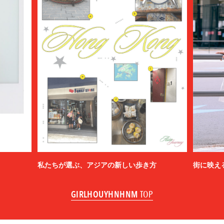
私たちが選ぶ、アジアの新しい歩き方
街に映え
GIRLHOUYHNHNM
TOP