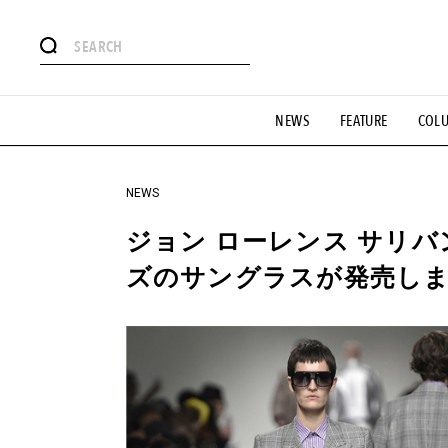
#注目のタグ
NEWS
FEATURE
COL
#SHOPPING ADDICT
#憧れの逸品
#ESSENTIAL DESIG
#GH 銘品の所以
#フイナムのYouTube
#Commune H
#SPORTS
#HANDSOME HANDBOOK
NEWS
ジョン ローレンス サリ
ズのサングラスが発売し