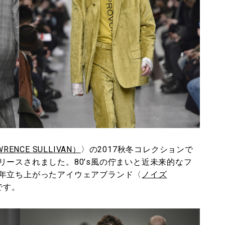
ENCE SULLIVAN）
〉の2017秋冬コレクションで
ースされました。80’s風の佇まいと近未来的なフ
年立ち上がったアイウェアブランド〈
ノイズ
です。