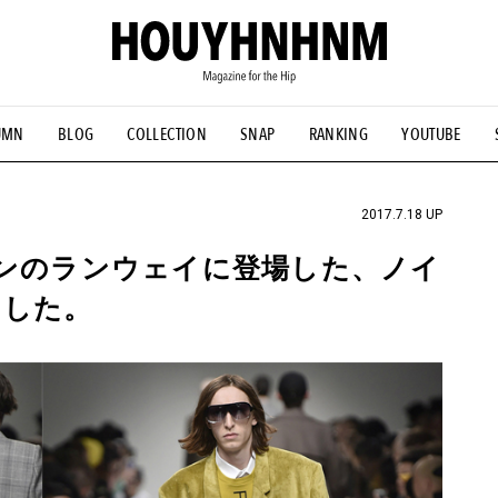
UMN
BLOG
COLLECTION
SNAP
RANKING
YOUTUBE
NS
#古着サミット
#NEW VINTAGE
#マイナーグッド図鑑
#FOCUS IT
#AH.H
#ととけん
#FASHION
#MUSIC
#M
2017.7.18 UP
バンのランウェイに登場した、ノイ
ました。