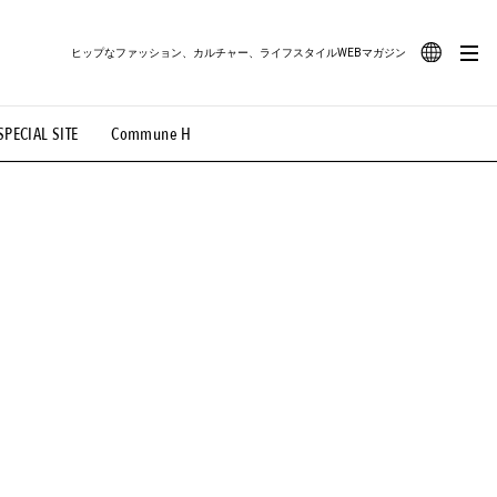
ヒップなファッション、カルチャー、ライフスタイルWEBマガジン
JA
SPECIAL SITE
Commune H
#路地裏てぃーん。
#MONTHLY JOURNAL
EN
OVIE
#LIFESTYLE
#SNEAKER
#OUTDOOR