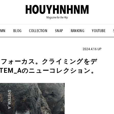
UMN
BLOG
COLLECTION
SNAP
RANKING
YOUTUBE
NS
#古着サミット
#NEW VINTAGE
#マイナーグッド図鑑
#FOCUS IT
#AH.H
#ととけん
#FASHION
#MUSIC
#M
2024.4.16 UP
にフォーカス。クライミングをデ
TEM_Aのニューコレクション。