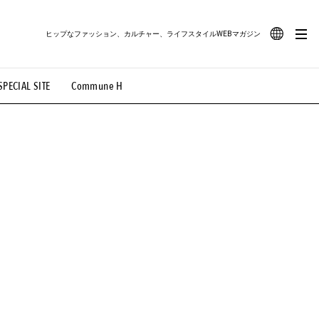
ヒップなファッション、カルチャー、ライフスタイルWEBマガジン
JA
SPECIAL SITE
Commune H
#路地裏てぃーん。
#MONTHLY JOURNAL
EN
OVIE
#LIFESTYLE
#SNEAKER
#OUTDOOR