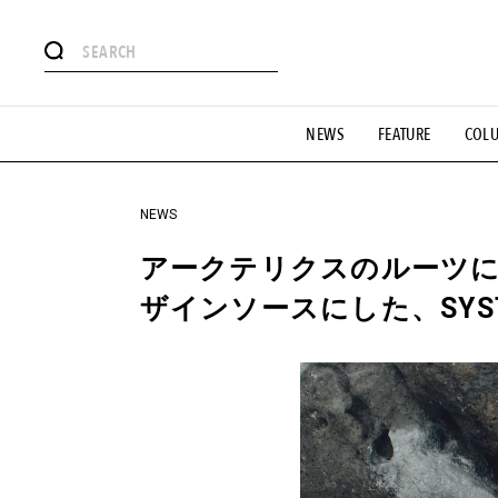
#注目のタグ
NEWS
FEATURE
COL
#SHOPPING ADDICT
#憧れの逸品
#ESSENTIAL DESIG
#GH 銘品の所以
#フイナムのYouTube
#Commune H
#SPORTS
#HANDSOME HANDBOOK
NEWS
アークテリクスのルーツ
ザインソースにした、SYS