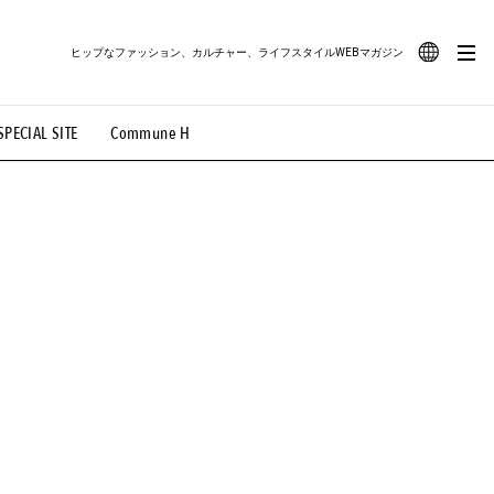
ヒップなファッション、カルチャー、ライフスタイルWEBマガジン
JA
SPECIAL SITE
Commune H
#路地裏てぃーん。
#MONTHLY JOURNAL
EN
OVIE
#LIFESTYLE
#SNEAKER
#OUTDOOR