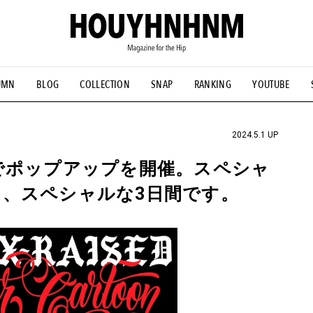
UMN
BLOG
COLLECTION
SNAP
RANKING
YOUTUBE
NS
#古着サミット
#NEW VINTAGE
#マイナーグッド図鑑
#FOCUS IT
#AH.H
#ととけん
#FASHION
#MUSIC
#M
2024.5.1 UP
でポップアップを開催。スペシャ
、スペシャルな3日間です。