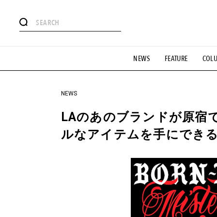
#注目のタグ
NEWS
FEATURE
COL
#SHOPPING ADDICT
#憧れの逸品
#ESSENTIAL DESIG
#GH 銘品の所以
#フイナムのYouTube
#Commune H
#SPORTS
#HANDSOME HANDBOOK
NEWS
LAのあのブランドが原宿
ルなアイテムを手にできる