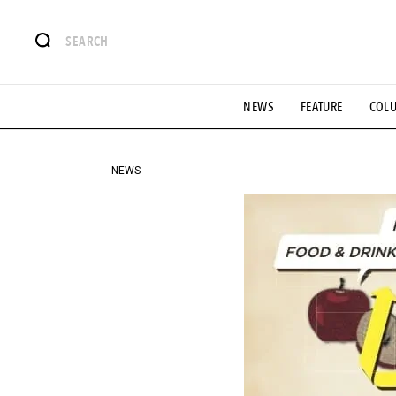
#注目のタグ
NEWS
FEATURE
COL
#SHOPPING ADDICT
#憧れの逸品
#ESSENTIAL DESIG
#GH 銘品の所以
#フイナムのYouTube
#Commune H
#SPORTS
#HANDSOME HANDBOOK
NEWS