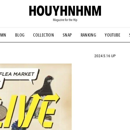
UMN
BLOG
COLLECTION
SNAP
RANKING
YOUTUBE
NS
#古着サミット
#NEW VINTAGE
#マイナーグッド図鑑
#FOCUS IT
#AH.H
#ととけん
#FASHION
#MUSIC
#M
2024.5.16 UP