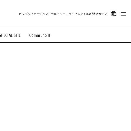
ヒップなファッション、カルチャー、ライフスタイルWEBマガジン
JA
SPECIAL SITE
Commune H
#路地裏てぃーん。
#MONTHLY JOURNAL
EN
OVIE
#LIFESTYLE
#SNEAKER
#OUTDOOR