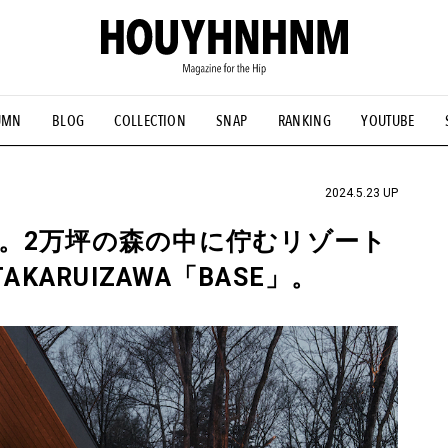
UMN
BLOG
COLLECTION
SNAP
RANKING
YOUTUBE
NS
#古着サミット
#NEW VINTAGE
#マイナーグッド図鑑
#FOCUS IT
#AH.H
#ととけん
#FASHION
#MUSIC
#M
2024.5.23 UP
。2万坪の森の中に佇むリゾート
TAKARUIZAWA「BASE」。