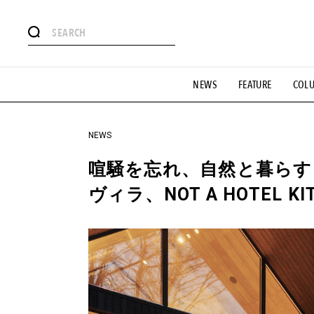
#注目のタグ
NEWS
FEATURE
COL
#SHOPPING ADDICT
#憧れの逸品
#ESSENTIAL DESIG
#GH 銘品の所以
#フイナムのYouTube
#Commune H
#SPORTS
#HANDSOME HANDBOOK
NEWS
喧騒を忘れ、自然と暮らす
ヴィラ、NOT A HOTEL KI