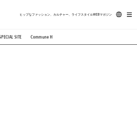
ヒップなファッション、カルチャー、ライフスタイルWEBマガジン
JA
SPECIAL SITE
Commune H
#路地裏てぃーん。
#MONTHLY JOURNAL
EN
OVIE
#LIFESTYLE
#SNEAKER
#OUTDOOR