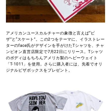
#LIFESTYLE
#SNEAKER
#OUTDOOR
#SPORTS
#HANDSOME HANDBOOK
アメリカンユースカルチャーの象徴と言えば“ピ
ザ”と“スケート”。この2つをテーマに、イラストレー
ターのface氏がデザインを手がけたTシャツを、チャ
ンピオン直営店限定で7月22日にリリース。Tシャツ
のボディはもちろんアメリカ製のヘビーウェイト
「T-1011」を使用。さらに購入者には、先着でオリ
ジナルピザボックスをプレゼント。