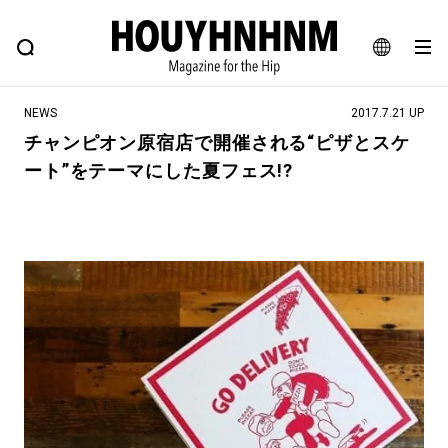
NEWS
FEATURE
BLOG
SNAP
Commune H
ヒップなファッション、カルチャー、ライフスタイルWEBマガジン
JA
NEWS
2017.7.21 UP
EN
チャンピオン原宿店で開催される“ピザとスケ
ート”をテーマにした夏フェス!?
#注目のタグ
#SHOPPING ADDICT
#憧れの逸品
#ESSENTIAL DESIGNS
#古着サミット
#NEW VINTAGE
#マイナーグッド図鑑
#路地裏てぃーん。
#MONTHLY JOURNAL
#GH 銘品の所以
#フイナムのYouTube
#Commune H
#FOCUS IT
#AH.H
#ととけん
#FASHION
#MUSIC
#MOVIE