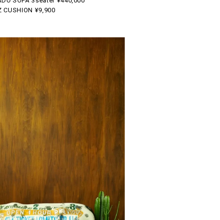
DO SOFA 3seater ¥440,000
Z CUSHION ¥9,900