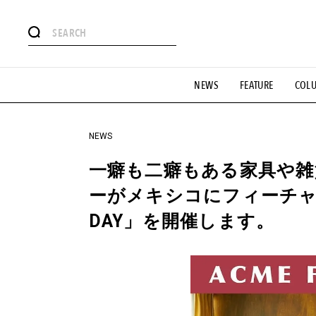
#注目のタグ
NEWS
FEATURE
COL
#SHOPPING ADDICT
#憧れの逸品
#ESSENTIAL DESIG
#GH 銘品の所以
#フイナムのYouTube
#Commune H
#SPORTS
#HANDSOME HANDBOOK
NEWS
一癖も二癖もある家具や雑
ーがメキシコにフィーチャーし
DAY」を開催します。