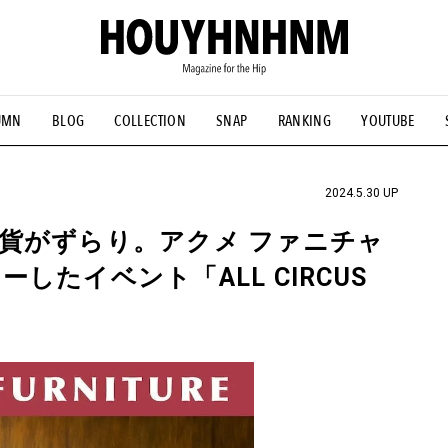
UMN
BLOG
COLLECTION
SNAP
RANKING
YOUTUBE
NS
#古着サミット
#NEW VINTAGE
#マイナーグッド図鑑
#FOCUS IT
#AH.H
#ととけん
#FASHION
#MUSIC
#M
2024.5.30 UP
貨がずらり。アクメ ファニチャ
たイベント「ALL CIRCUS