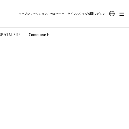
ヒップなファッション、カルチャー、ライフスタイルWEBマガジン
JA
SPECIAL SITE
Commune H
#路地裏てぃーん。
#MONTHLY JOURNAL
EN
OVIE
#LIFESTYLE
#SNEAKER
#OUTDOOR