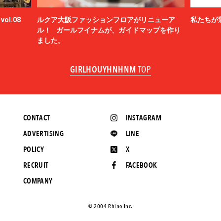
ol.08
ルクア大阪ファッションフロアがリニューア
私たちが
ル！ ガールフイナムが、ガイドマップを作り
ました。
GIRLHOUYHNHNM
TOP
CONTACT
INSTAGRAM
ADVERTISING
LINE
POLICY
X
RECRUIT
FACEBOOK
COMPANY
©️ 2004 Rhino Inc.