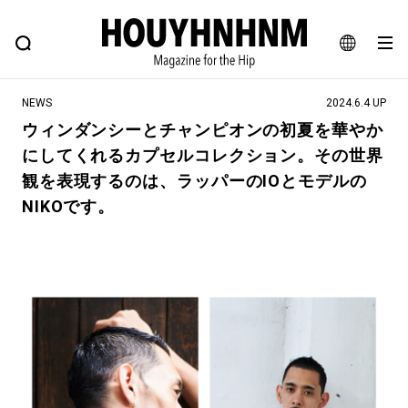
NEWS
FEATURE
BLOG
SNAP
Commune H
ヒップなファッション、カルチャー、ライフスタイルWEBマガジン
JA
NEWS
2024.6.4 UP
EN
ウィンダンシーとチャンピオンの初夏を華やか
にしてくれるカプセルコレクション。その世界
#注目のタグ
観を表現するのは、ラッパーのIOとモデルの
#SHOPPING ADDICT
#憧れの逸品
NIKOです。
#ESSENTIAL DESIGNS
#古着サミット
#NEW VINTAGE
#マイナーグッド図鑑
#路地裏てぃーん。
#MONTHLY JOURNAL
#GH 銘品の所以
#フイナムのYouTube
#Commune H
#FOCUS IT
#AH.H
#ととけん
#FASHION
#MUSIC
#MOVIE