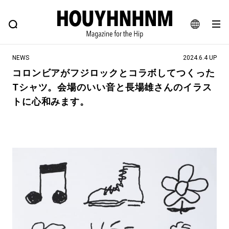
NEWS
FEATURE
BLOG
SNAP
Commune H
ヒップなファッション、カルチャー、ライフスタイルWEBマガジン
JA
NEWS
2024.6.4 UP
EN
コロンビアがフジロックとコラボしてつくった
Tシャツ。会場のいい音と長場雄さんのイラス
#注目のタグ
トに心和みます。
#SHOPPING ADDICT
#憧れの逸品
#ESSENTIAL DESIGNS
#古着サミット
#NEW VINTAGE
#マイナーグッド図鑑
#路地裏てぃーん。
#MONTHLY JOURNAL
#GH 銘品の所以
#フイナムのYouTube
#Commune H
#FOCUS IT
#AH.H
#ととけん
#FASHION
#MUSIC
#MOVIE