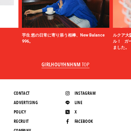
芋生 悠の日常に寄り添う相棒、New Balance
ルクア大
996。
ル！ ガ
ました。
GIRLHOUYHNHNM
TOP
CONTACT
INSTAGRAM
ADVERTISING
LINE
POLICY
X
RECRUIT
FACEBOOK
COMPANY