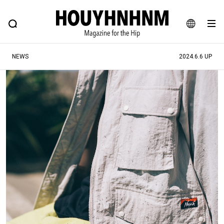
NEWS
FEATURE
BLOG
SNAP
Commune H
ヒップなファッション、カルチャー、ライフスタイルWEBマガジン
JA
NEWS
2024.6.6 UP
EN
#注目のタグ
#SHOPPING ADDICT
#憧れの逸品
#ESSENTIAL DESIGNS
#古着サミット
#NEW VINTAGE
#マイナーグッド図鑑
#路地裏てぃーん。
#MONTHLY JOURNAL
#GH 銘品の所以
#フイナムのYouTube
#Commune H
#FOCUS IT
#AH.H
#ととけん
#FASHION
#MUSIC
#MOVIE