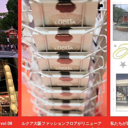
ol.08
ルクア大阪ファッションフロアがリニューア
私たちが