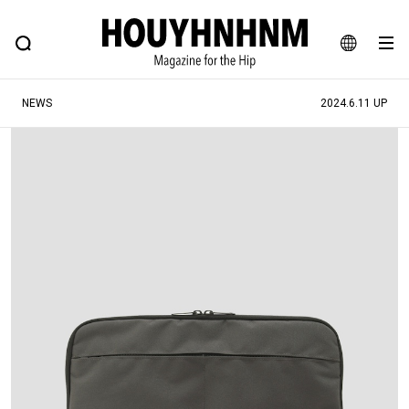
NEWS
FEATURE
BLOG
SNAP
Commune H
ヒップなファッション、カルチャー、ライフスタイルWEBマガジン
JA
NEWS
2024.6.11 UP
EN
#注目のタグ
#SHOPPING ADDICT
#憧れの逸品
#ESSENTIAL DESIGNS
#古着サミット
#NEW VINTAGE
#マイナーグッド図鑑
#路地裏てぃーん。
#MONTHLY JOURNAL
#GH 銘品の所以
#フイナムのYouTube
#Commune H
#FOCUS IT
#AH.H
#ととけん
#FASHION
#MUSIC
#MOVIE