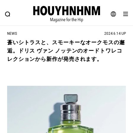
NEWS
FEATURE
BLOG
SNAP
Commune H
ヒップなファッション、カルチャー、ライフスタイルWEBマガジン
JA
NEWS
2024.6.14 UP
EN
蒼いシトラスと、スモーキーなオークモスの邂
逅。ドリス ヴァン ノッテンのオードトワレコ
#注目のタグ
レクションから新作が発売されます。
#SHOPPING ADDICT
#憧れの逸品
#ESSENTIAL DESIGNS
#古着サミット
#NEW VINTAGE
#マイナーグッド図鑑
#路地裏てぃーん。
#MONTHLY JOURNAL
#GH 銘品の所以
#フイナムのYouTube
#Commune H
#FOCUS IT
#AH.H
#ととけん
#FASHION
#MUSIC
#MOVIE