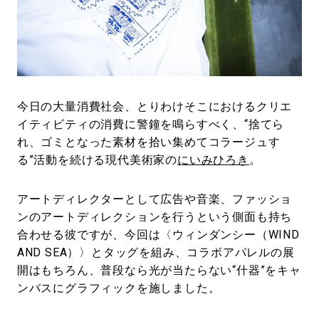
#LIFESTYLE
#SNEAKER
#OUTDOOR
#SPORTS
#HANDSOME HANDBOOK
今日の大量消費社会、とりわけそこにおけるクリエ
イティビティの消費に警鐘を鳴らすべく、“捨てら
れ、ゴミとなった素材を拾い集めてコラージュす
る”活動を続ける現代美術家の
にいみひろき
。
アートディレクターとして広告や音楽、ファッショ
ンのアートディレクションを行うという側面も持ち
合わせる彼ですが、今回は〈ウィンダンシー（WIND
AND SEA）〉とタッグを組み、コラボアパレルの展
開はもちろん、普段なら光が当たらない“什器”をキャ
ンバスにグラフィックを施しました。