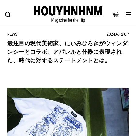
NEWS
FEATURE
BLOG
SNAP
Commune H
ヒップなファッション、カルチャー、ライフスタイルWEBマガジン
JA
NEWS
2024.6.12 UP
EN
最注目の現代美術家、にいみひろきがウィンダ
ンシーとコラボ。アパレルと什器に表現され
#注目のタグ
た、時代に対するステートメントとは。
#SHOPPING ADDICT
#憧れの逸品
#ESSENTIAL DESIGNS
#古着サミット
#NEW VINTAGE
#マイナーグッド図鑑
#路地裏てぃーん。
#MONTHLY JOURNAL
#GH 銘品の所以
#フイナムのYouTube
#Commune H
#FOCUS IT
#AH.H
#ととけん
#FASHION
#MUSIC
#MOVIE