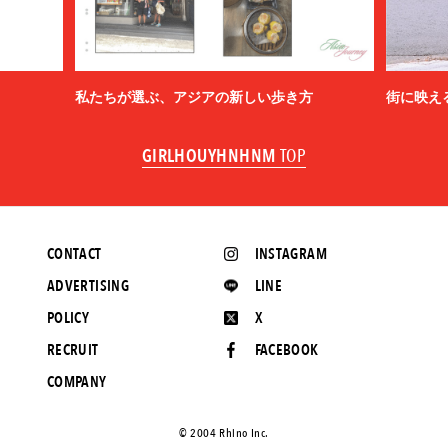
私たちが選ぶ、アジアの新しい歩き方
街に映え
GIRLHOUYHNHNM
TOP
CONTACT
INSTAGRAM
ADVERTISING
LINE
POLICY
X
RECRUIT
FACEBOOK
COMPANY
©️ 2004 Rhino Inc.