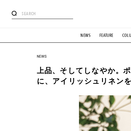
#注目のタグ
NEWS
FEATURE
COL
#SHOPPING ADDICT
#憧れの逸品
#ESSENTIAL DESIG
#GH 銘品の所以
#フイナムのYouTube
#Commune H
#SPORTS
#HANDSOME HANDBOOK
NEWS
上品、そしてしなやか。ポ
に、アイリッシュリネン