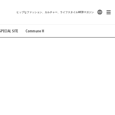
ヒップなファッション、カルチャー、ライフスタイルWEBマガジン
JA
SPECIAL SITE
Commune H
#路地裏てぃーん。
#MONTHLY JOURNAL
EN
OVIE
#LIFESTYLE
#SNEAKER
#OUTDOOR