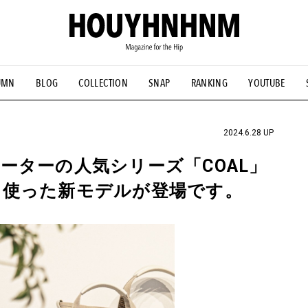
UMN
BLOG
COLLECTION
SNAP
RANKING
YOUTUBE
NS
#古着サミット
#NEW VINTAGE
#マイナーグッド図鑑
#FOCUS IT
#AH.H
#ととけん
#FASHION
#MUSIC
#M
2024.6.28 UP
ーターの人気シリーズ「COAL」
を使った新モデルが登場です。