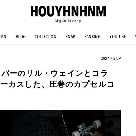
UMN
BLOG
COLLECTION
SNAP
RANKING
YOUTUBE
NS
#古着サミット
#NEW VINTAGE
#マイナーグッド図鑑
#FOCUS IT
#AH.H
#ととけん
#FASHION
#MUSIC
#M
2024.7.5 UP
ッパーのリル・ウェインとコラ
ォーカスした、圧巻のカプセルコ