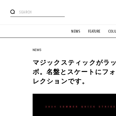
#注目のタグ
NEWS
FEATURE
COL
#SHOPPING ADDICT
#憧れの逸品
#ESSENTIAL DESIG
#GH 銘品の所以
#フイナムのYouTube
#Commune H
#SPORTS
#HANDSOME HANDBOOK
NEWS
マジックスティックがラ
ボ。名盤とスケートにフ
レクションです。