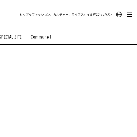
ヒップなファッション、カルチャー、ライフスタイルWEBマガジン
JA
SPECIAL SITE
Commune H
#路地裏てぃーん。
#MONTHLY JOURNAL
EN
OVIE
#LIFESTYLE
#SNEAKER
#OUTDOOR