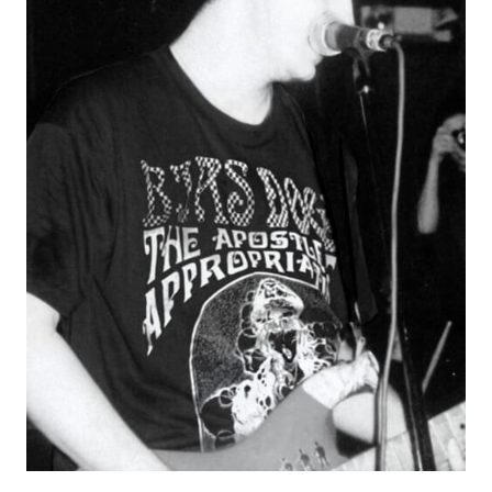
#LIFESTYLE
#SNEAKER
#OUTDOOR
#SPORTS
#HANDSOME HANDBOOK