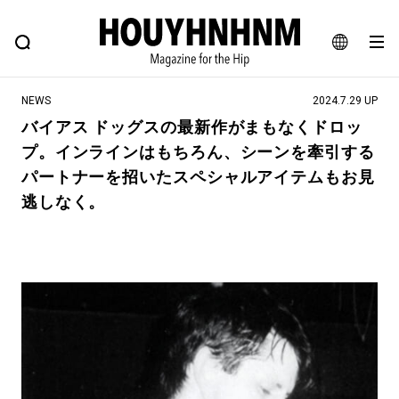
NEWS
FEATURE
BLOG
SNAP
Commune H
ヒップなファッション、カルチャー、ライフスタイルWEBマガジン
JA
NEWS
2024.7.29 UP
EN
バイアス ドッグスの最新作がまもなくドロッ
プ。インラインはもちろん、シーンを牽引する
#注目のタグ
パートナーを招いたスペシャルアイテムもお見
#SHOPPING ADDICT
#憧れの逸品
逃しなく。
#ESSENTIAL DESIGNS
#古着サミット
#NEW VINTAGE
#マイナーグッド図鑑
#路地裏てぃーん。
#MONTHLY JOURNAL
#GH 銘品の所以
#フイナムのYouTube
#Commune H
#FOCUS IT
#AH.H
#ととけん
#FASHION
#MUSIC
#MOVIE