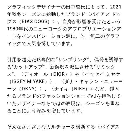
グラフィックデザイナーの田中啓氏によって、2021
年秋冬シーズンに始動したブランド〈バイアス ドッ
グス（BIAS DOGS）〉。自身が影響を受けたという
1980年代のニューヨークのアプロプリエーションア
ートをインスピレーション源に、唯一無二のグラフ
ィックで人気を博しています。
引用を超えた略奪的な“サンプリング”、偶発を誘導す
る“カットアップ”、新解釈を派生させる“リミック
ス”。〈ディオール（DIOR）〉や〈イッセイ ミヤケ
（ISSEY MIYAKE）〉、〈ダナ・キャラン・ニューヨ
ーク（DKNY）〉、〈ナイキ（NIKE）〉など、錚々
たるブランドのファッションショーでVJを担当して
いたデザイナーならではの表現は、シーズンを重ね
るごとにより深みを増しています。
そんなさまざまなカルチャーを横断する〈バイアス