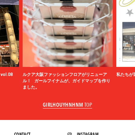
ol.08
ルクア大阪ファッションフロアがリニューア
私たちが
ル！ ガールフイナムが、ガイドマップを作り
ました。
GIRLHOUYHNHNM
TOP
CONTACT
INSTAGRAM