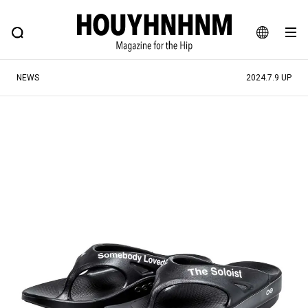
NEWS
FEATURE
BLOG
SNAP
Commune H
ヒップなファッション、カルチャー、ライフスタイルWEBマガジン
JA
NEWS
2024.7.9 UP
EN
#注目のタグ
#SHOPPING ADDICT
#憧れの逸品
#ESSENTIAL DESIGNS
#古着サミット
#NEW VINTAGE
#マイナーグッド図鑑
#路地裏てぃーん。
#MONTHLY JOURNAL
#GH 銘品の所以
#フイナムのYouTube
#Commune H
#FOCUS IT
#AH.H
#ととけん
#FASHION
#MUSIC
#MOVIE