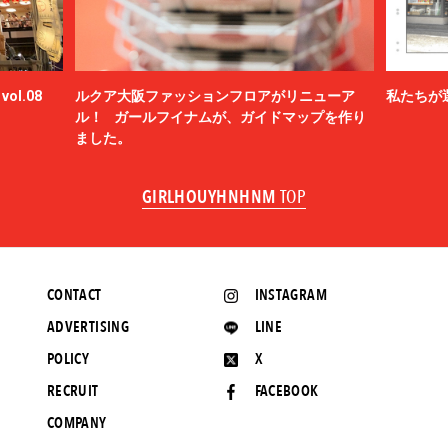
ol.08
ルクア大阪ファッションフロアがリニューア
私たちが
ル！ ガールフイナムが、ガイドマップを作り
ました。
GIRLHOUYHNHNM
TOP
CONTACT
INSTAGRAM
ADVERTISING
LINE
POLICY
X
RECRUIT
FACEBOOK
COMPANY