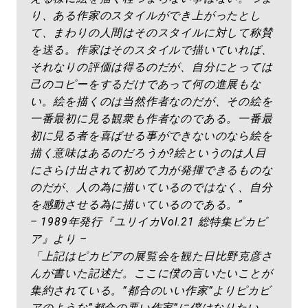
り、ある作家のスタイルができ上がったとし
て、まわりの人間はそのスタイルに対して称賛
を送る。作家はそのスタイルで描いていれば、
それなりの評価は得るのだが、自分にとっては
己のコピーをするだけであって何の進展もな
い。絵を描くのは当然作者なのだが、その絵を
一番最初に見る観衆も作者なのである。一番最
初に見る者を喜ばせる事ができないのなら絵を
描く意味はあるのだろうか?絵というのは人目
にさらけ出されて初めて力が発揮できるものな
のだが、人の為に描いているのではなく、自分
を感動させる為に描いているのである。”
– 1989年発行『ユリイカVol.21 総特集ピカビ
ア』より –
「上記はピカビアの展覧会を観た日比野克彦さ
んが書いた記述だ。ここに僕の言いたいことが
集約されている。”都合のいい作家”よりピカビ
アのような”都合の悪い作家”に僕はなりたい。