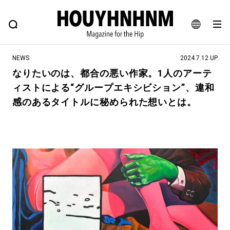
NEWS
FEATURE
BLOG
SNAP
Commune H
ヒップなファッション、カルチャー、ライフスタイルWEBマガジン
JA
NEWS
2024.7.12 UP
EN
なりたいのは、都合の悪い作家。1人のアーテ
ィストによる“グループエキシビション”、違和
#注目のタグ
感のあるタイトルに秘められた想いとは。
#SHOPPING ADDICT
#憧れの逸品
#ESSENTIAL DESIGNS
#古着サミット
#NEW VINTAGE
#マイナーグッド図鑑
#路地裏てぃーん。
#MONTHLY JOURNAL
#GH 銘品の所以
#フイナムのYouTube
#Commune H
#FOCUS IT
#AH.H
#ととけん
#FASHION
#MUSIC
#MOVIE