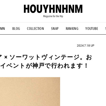
UMN
BLOG
COLLECTION
SNAP
RANKING
YOUTUBE
NS
#古着サミット
#NEW VINTAGE
#マイナーグッド図鑑
#FOCUS IT
#AH.H
#ととけん
#FASHION
#MUSIC
#M
2024.7.18 UP
ア × ソーワットヴィンテージ。お
同イベントが神戸で行われます！