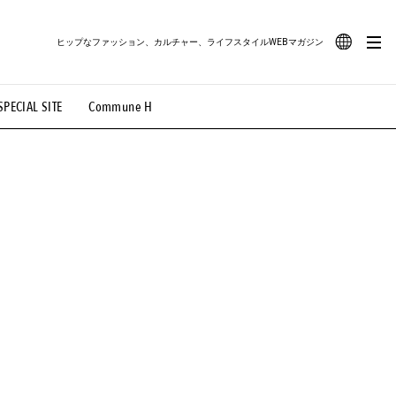
ヒップなファッション、カルチャー、ライフスタイルWEBマガジン
JA
SPECIAL SITE
Commune H
#路地裏てぃーん。
#MONTHLY JOURNAL
EN
OVIE
#LIFESTYLE
#SNEAKER
#OUTDOOR