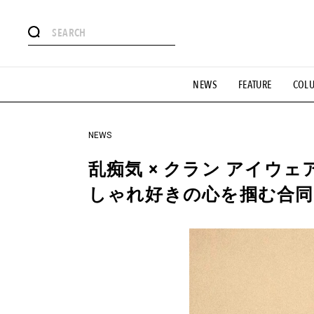
#注目のタグ
NEWS
FEATURE
COL
#SHOPPING ADDICT
#憧れの逸品
#ESSENTIAL DESIG
#GH 銘品の所以
#フイナムのYouTube
#Commune H
#SPORTS
#HANDSOME HANDBOOK
NEWS
乱痴気 × クラン アイウェ
しゃれ好きの心を掴む合