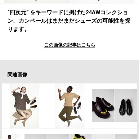
#LIFESTYLE
#SNEAKER
#OUTDOOR
#SPORTS
#HANDSOME HANDBOOK
“四次元” をキーワードに掲げた24AWコレクショ
ン。カンペールはまだまだシューズの可能性を探
ります。
この画像の記事はこちら
関連画像