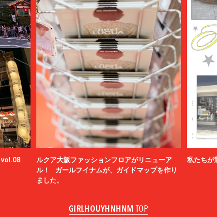
ol.08
ルクア大阪ファッションフロアがリニューア
私たちが
ル！ ガールフイナムが、ガイドマップを作り
ました。
GIRLHOUYHNHNM
TOP