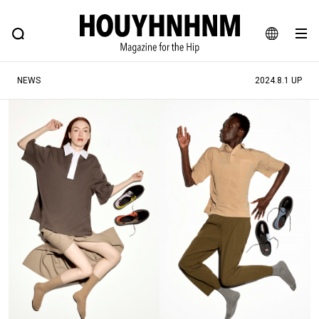
NEWS
FEATURE
BLOG
SNAP
Commune H
ヒップなファッション、カルチャー、ライフスタイルWEBマガジン
JA
NEWS
2024.8.1 UP
EN
#注目のタグ
#SHOPPING ADDICT
#憧れの逸品
#ESSENTIAL DESIGNS
#古着サミット
#NEW VINTAGE
#マイナーグッド図鑑
#路地裏てぃーん。
#MONTHLY JOURNAL
#GH 銘品の所以
#フイナムのYouTube
#Commune H
#FOCUS IT
#AH.H
#ととけん
#FASHION
#MUSIC
#MOVIE