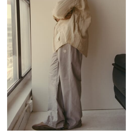
#LIFESTYLE
#SNEAKER
#OUTDOOR
#SPORTS
#HANDSOME HANDBOOK