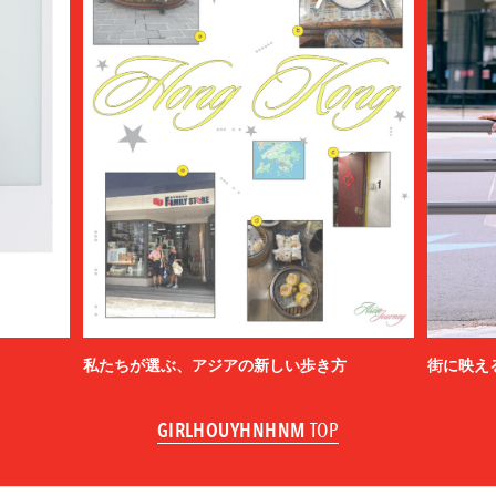
私たちが選ぶ、アジアの新しい歩き方
街に映え
GIRLHOUYHNHNM
TOP