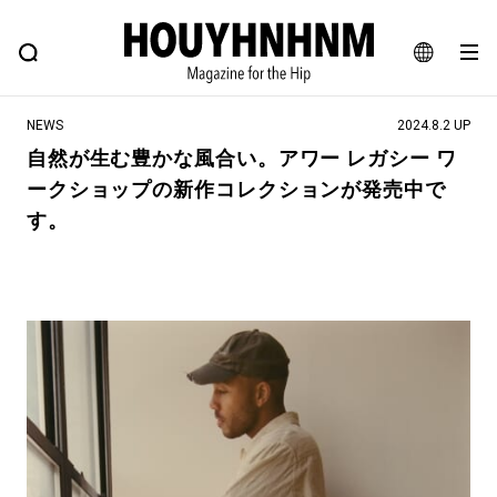
NEWS
FEATURE
BLOG
SNAP
Commune H
ヒップなファッション、カルチャー、ライフスタイルWEBマガジン
JA
NEWS
2024.8.2 UP
EN
自然が生む豊かな風合い。アワー レガシー ワ
ークショップの新作コレクションが発売中で
#注目のタグ
す。
#SHOPPING ADDICT
#憧れの逸品
#ESSENTIAL DESIGNS
#古着サミット
#NEW VINTAGE
#マイナーグッド図鑑
#路地裏てぃーん。
#MONTHLY JOURNAL
#GH 銘品の所以
#フイナムのYouTube
#Commune H
#FOCUS IT
#AH.H
#ととけん
#FASHION
#MUSIC
#MOVIE