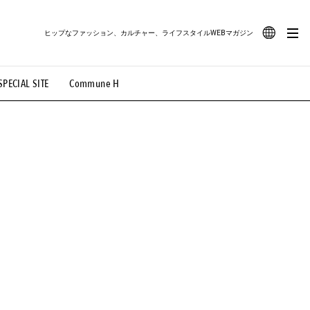
ヒップなファッション、カルチャー、ライフスタイルWEBマガジン
JA
SPECIAL SITE
Commune H
#路地裏てぃーん。
#MONTHLY JOURNAL
EN
OVIE
#LIFESTYLE
#SNEAKER
#OUTDOOR