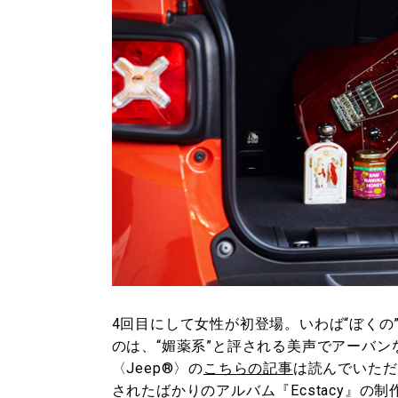
4回目にして女性が初登場。いわば“ぼく
のは、“媚薬系”と評される美声でアーバ
〈Jeep®〉の
こちらの記事
は読んでいただ
されたばかりのアルバム『Ecstacy』