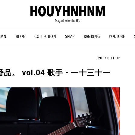
UMN
BLOG
COLLECTION
SNAP
RANKING
YOUTUBE
NS
#古着サミット
#NEW VINTAGE
#マイナーグッド図鑑
#FOCUS IT
#AH.H
#ととけん
#FASHION
#MUSIC
#M
2017.8.11 UP
定番品。 vol.04 歌手・一十三十一