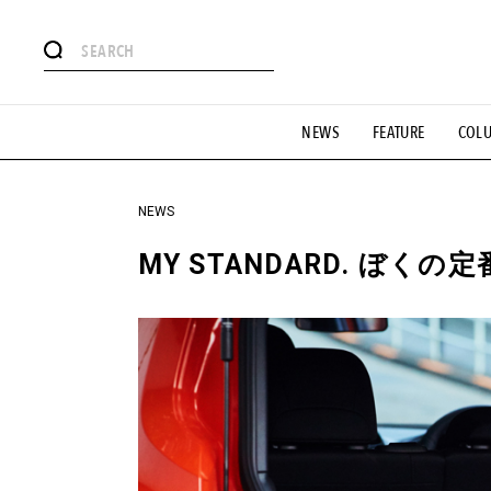
#注目のタグ
NEWS
FEATURE
COL
#SHOPPING ADDICT
#憧れの逸品
#ESSENTIAL DESIG
#GH 銘品の所以
#フイナムのYouTube
#Commune H
#SPORTS
#HANDSOME HANDBOOK
NEWS
MY STANDARD. ぼくの